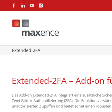
Zum
Facebook
LinkedIn
YouTube
Xing
Inhalt
springen
Extended-2FA
Extended-2FA – Add-on 
Das Add-on Extended-2FA integriert eine zusätzliche Sich
Zwei-Faktor-Authentifizierung (2FA). Die Funktion verstär
unautorisierten Zugriffen und bietet somit einen robusten