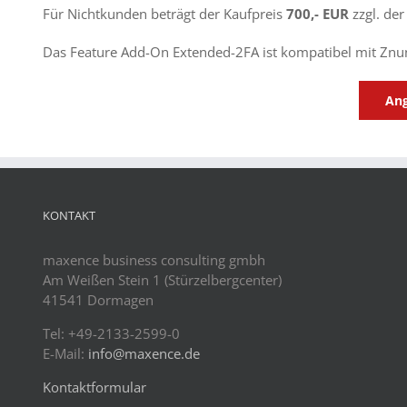
Für Nichtkunden beträgt der Kaufpreis
700,- EUR
zzgl. der
Das Feature Add-On Extended-2FA ist kompatibel mit Znu
Ang
KONTAKT
maxence business consulting gmbh
Am Weißen Stein 1 (Stürzelbergcenter)
41541 Dormagen
Tel: +49-2133-2599-0
E-Mail:
info@maxence.de
Kontaktformular