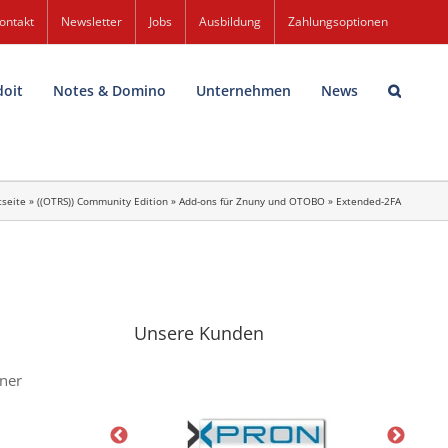
ontakt
Newsletter
Jobs
Ausbildung
Zahlungsoptionen
doit
Notes & Domino
Unternehmen
News
tseite
»
((OTRS)) Community Edition
»
Add-ons für Znuny und OTOBO
»
Extended-2FA
Unsere Kunden
iner