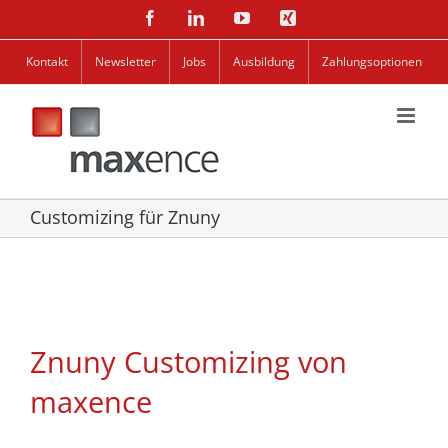
Zum
Facebook
LinkedIn
YouTube
Xing
Inhalt
springen
Kontakt
Newsletter
Jobs
Ausbildung
Zahlungsoptionen
Customizing für Znuny
Znuny Customizing von
maxence