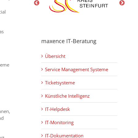
ial
as
maxence IT-Beratung
Übersicht
steme
Service Management Systeme
Ticketsysteme
Künstliche Intelligenz
IT-Helpdesk
nnen,
nd
IT-Monitoring
IT-Dokumentation
it