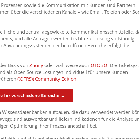
on Prozessen sowie die Kommunikation mit Kunden und Partnern.
men über die verschiedenen Kanäle – wie Email, Telefon oder Soc
eitliche und zentral abgewickelte Kommunikationsschnittstelle, d
ments, und alle Anfragen werden bis hin zur Lösung vollständig
en Anwendungssystemen der betroffenen Bereiche erfolgt die
 der Basis von
Znuny
oder wahlweise auch
OTOBO
. Die Ticketsy
und als Open Source Lösungen individuell für unsere Kunden
früheren
((OTRS)) Community Edition
.
 für verschiedene Bereiche …
ich Wissensdatenbanken aufbauen, die dazu verwendet werden kö
ege sind auswertbar und liefern Indikationen für die Analyse u
igen Optimierung Ihrer Prozesslandschaft bei.
 effektiv und effizient abgewickelt werden und die Zusammenarbe