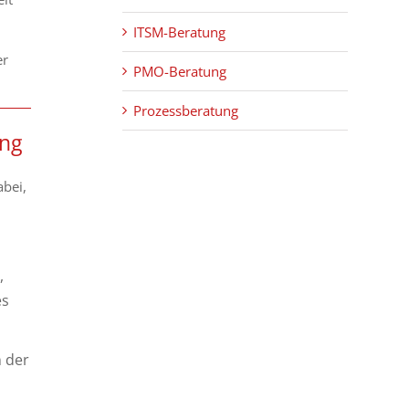
ITSM-Beratung
er
PMO-Beratung
Prozessberatung
ung
bei,
,
es
n der