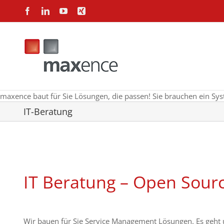
Zum
Facebook
LinkedIn
YouTube
Xing
Inhalt
springen
maxence baut für Sie Lösungen, die passen!
Sie brauchen ein Sy
IT-Beratung
IT Beratung – Open Sour
Wir bauen für Sie Service Management Lösungen. Es geht