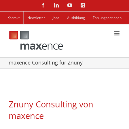
Zum
Facebook
LinkedIn
YouTube
Xing
Inhalt
springen
Kontakt
Newsletter
Jobs
Ausbildung
Zahlungsoptionen
maxence Consulting für Znuny
Znuny Consulting von
maxence