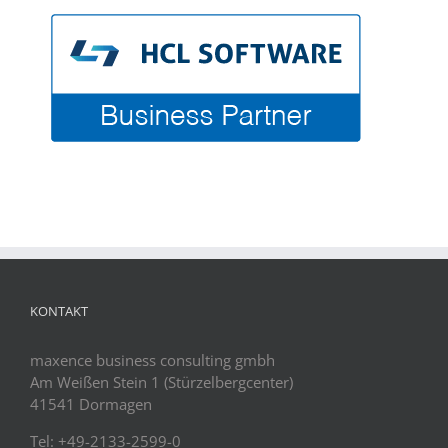
KONTAKT
maxence business consulting gmbh
Am Weißen Stein 1 (Stürzelbergcenter)
41541 Dormagen
Tel: +49-2133-2599-0