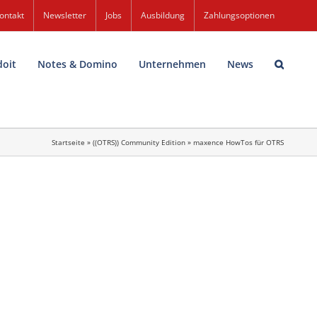
ontakt
Newsletter
Jobs
Ausbildung
Zahlungsoptionen
doit
Notes & Domino
Unternehmen
News
Startseite
»
((OTRS)) Community Edition
»
maxence HowTos für OTRS