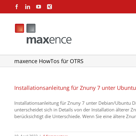
Zum
Facebook
LinkedIn
YouTube
Xing
Inhalt
springen
maxence HowTos für OTRS
Installationsanleitung für Znuny 7 unter Ubunt
Installationsanleitung für Znuny 7 unter Debian/Ubuntu Di
unterscheidet sich in Details von der Installation älterer 
berücksichtigt die Unterschiede. Wenn Sie eine ältere Znuny