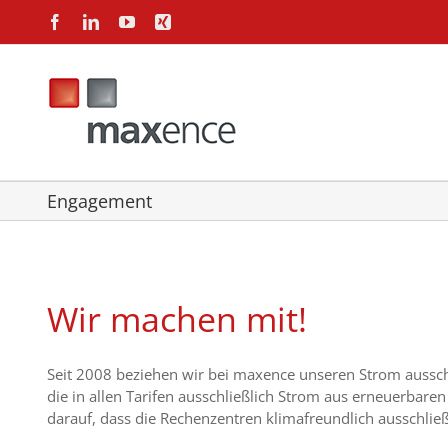
Zum
Facebook
LinkedIn
YouTube
Xing
Inhalt
springen
Engagement
Wir machen mit!
Seit 2008 beziehen wir bei maxence unseren Strom aussc
die in allen Tarifen ausschließlich Strom aus erneuerbare
darauf, dass die Rechenzentren klimafreundlich ausschlie