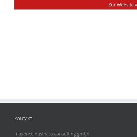
Zur Website v
KONTAKT
maxence business consulting gmbh