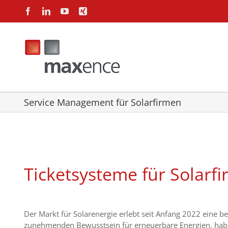
Zum
Facebook
LinkedIn
YouTube
Xing
Inhalt
springen
Service Management für Solarfirmen
Ticketsysteme für Solarf
Der Markt für Solarenergie erlebt seit Anfang 2022 eine 
zunehmenden Bewusstsein für erneuerbare Energien, haben