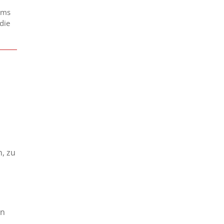
ems
die
n, zu
on