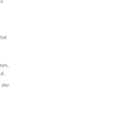
zu
tet
ten,
nd.
n der