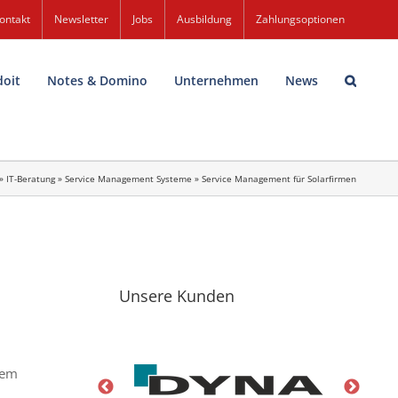
ontakt
Newsletter
Jobs
Ausbildung
Zahlungsoptionen
doit
Notes & Domino
Unternehmen
News
»
IT-Beratung
»
Service Management Systeme
»
Service Management für Solarfirmen
Unsere Kunden
nem