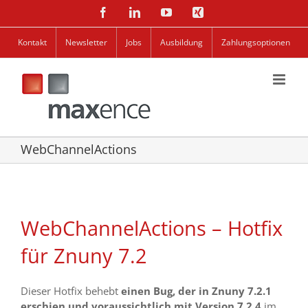
Zum
Facebook
LinkedIn
YouTube
Xing
Inhalt
springen
Kontakt
Newsletter
Jobs
Ausbildung
Zahlungsoptionen
WebChannelActions
WebChannelActions – Hotfix
für Znuny 7.2
Dieser Hotfix behebt
einen Bug, der in Znuny 7.2.1
erschien und voraussichtlich mit Version 7.2.4
im