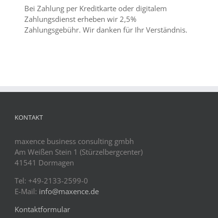
Bei Zahlung per Kreditkarte oder digitalem
Zahlungsdienst erheben wir 2,5%
Zahlungsgebühr. Wir danken für Ihr Verständnis.
KONTAKT
maxence business consulting gmbh
Am Weißen Stein 1 (Stürzelbergcenter)
41541 Dormagen
Tel: +49-2133-2599-0
E-Mail:
info@maxence.de
Kontaktformular