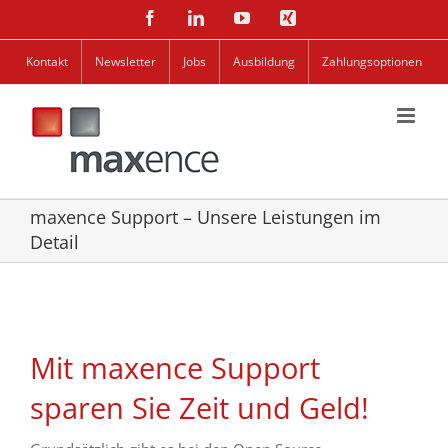
Zum
Facebook
LinkedIn
YouTube
Xing
Inhalt
springen
Kontakt
Newsletter
Jobs
Ausbildung
Zahlungsoptionen
maxence Support – Unsere Leistungen im
Detail
Mit maxence Support
sparen Sie Zeit und Geld!