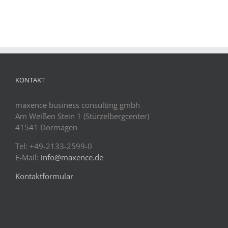
KONTAKT
maxence business consulting gmbh
Am Weißen Stein 1 (Stürzelbergcenter)
41541 Dormagen
Tel: +49-2133-2599-0
E-Mail:
info@maxence.de
Kontaktformular