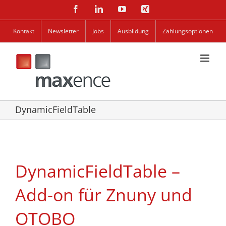
Zum
Facebook
LinkedIn
YouTube
Xing
Inhalt
springen
Kontakt
Newsletter
Jobs
Ausbildung
Zahlungsoptionen
DynamicFieldTable
DynamicFieldTable –
Add-on für Znuny und
OTOBO