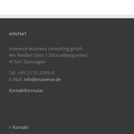
KONTAKT
maxence business consulting gmbh
Am Weißen Stein 1 (Stürzelbergcenter)
41541 Dormagen
Tel: +49-2133-2599-0
E-Mail:
info@maxence.de
Kontaktformular
Kontakt