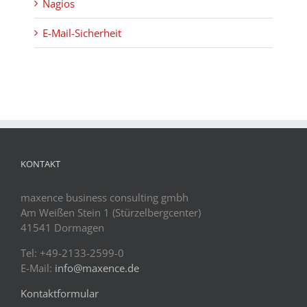
Nagios
E-Mail-Sicherheit
KONTAKT
maxence business consulting gmbh
Am Weißen Stein 1 (Stürzelbergcenter)
41541 Dormagen
Tel: +49-2133-2599-0
E-Mail:
info@maxence.de
Kontaktformular