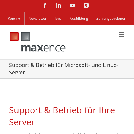
Zum
Facebook
LinkedIn
YouTube
Xing
Inhalt
springen
Kontakt
Newsletter
Jobs
Ausbildung
Zahlungsoptionen
Support & Betrieb für Microsoft- und Linux-
Server
Support & Betrieb für Ihre
Server