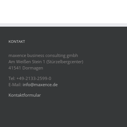
KONTAKT
maxence business consulting gmbh
Am Weißen Stein 1 (Stürzelbergcenter)
41541 Dormagen
Tel: +49-2133-2599-0
E-Mail:
info@maxence.de
Kontaktformular