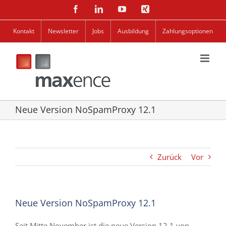
Zum
Facebook
LinkedIn
YouTube
Xing
Inhalt
springen
Kontakt
Newsletter
Jobs
Ausbildung
Zahlungsoptionen
Neue Version NoSpamProxy 12.1
Zurück
Vor
Neue Version NoSpamProxy 12.1
Seit Mitte November ist die neue Version 12.1 von