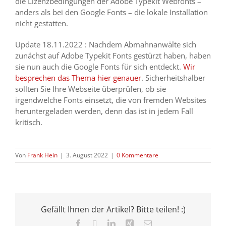
die Lizenzbedingungen der Adobe Typekit Webfonts –
anders als bei den Google Fonts – die lokale Installation
nicht gestatten.
Update 18.11.2022 : Nachdem Abmahnanwälte sich
zunächst auf Adobe Typekit Fonts gestürzt haben, haben
sie nun auch die Google Fonts für sich entdeckt.
Wir
besprechen das Thema hier genauer
. Sicherheitshalber
sollten Sie Ihre Webseite überprüfen, ob sie
irgendwelche Fonts einsetzt, die von fremden Websites
heruntergeladen werden, denn das ist in jedem Fall
kritisch.
Von
Frank Hein
|
3. August 2022
|
0 Kommentare
Gefällt Ihnen der Artikel? Bitte teilen! :)
Facebook
X
LinkedIn
Xing
E-