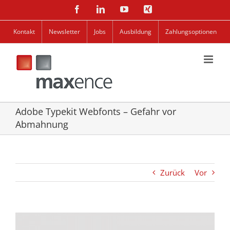
Zum
Facebook
LinkedIn
YouTube
Xing
Inhalt
springen
Kontakt
Newsletter
Jobs
Ausbildung
Zahlungsoptionen
Adobe Typekit Webfonts – Gefahr vor
Abmahnung
Zurück
Vor