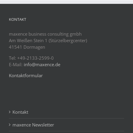
KONTAKT
maxence business consulting gmbh
Am Weißen Stein 1 (Stürzelbergcenter)
41541 Dormagen
Tel: +49-2133-2599-0
E-Mail:
info@maxence.de
Kontaktformular
Kontakt
maxence Newsletter